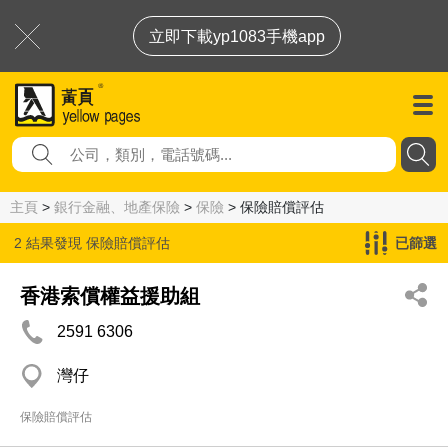
立即下載yp1083手機app
主頁
>
銀行金融、地產保險
>
保險
> 保險賠償評估
2 結果發現
保險賠償評估
已篩選
香港索償權益援助組
2591 6306
灣仔
保險賠償評估