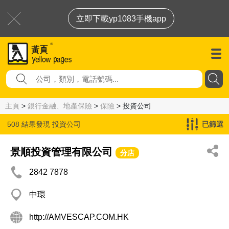
立即下載yp1083手機app
主頁
>
銀行金融、地產保險
>
保險
> 投資公司
508 結果發現
投資公司
已篩選
景順投資管理有限公司
分店
2842 7878
中環
http://AMVESCAP.COM.HK