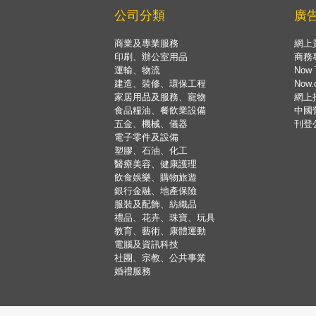
公司分類
廣
商業及專業服務
網上
印刷、辦公室用品
商務
運輸、物流
Now 
建造、裝修、環保工程
Now
家居用品及服務、寵物
網上
食品糧油、餐飲業設備
中國
五金、機械、儀器
刊登
電子零件及設備
塑膠、石油、化工
醫療美容、健康護理
飲食娛樂、購物旅遊
銀行金融、地產保險
服裝及配飾、紡織品
禮品、花卉、珠寶、玩具
教育、藝術、康體運動
電腦及資訊科技
社團、宗教、公共事業
婚禮服務