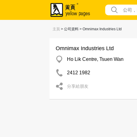
主頁
> 公司資料 > Omnimax Industries Ltd
Omnimax Industries Ltd
Ho Lik Centre, Tsuen Wan
2412 1982
分享給朋友