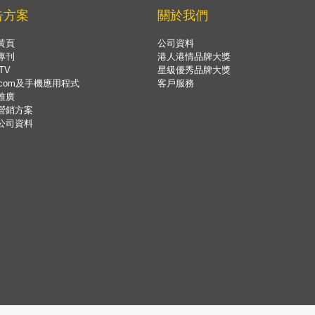
告方案
關於我們
黃頁
公司資料
專刊
港人港情品牌大獎
TV
星級優秀品牌大獎
.com及手機應用程式
客戶服務
推廣
營銷方案
公司資料