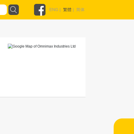
ENG
|
繁體
|
简体