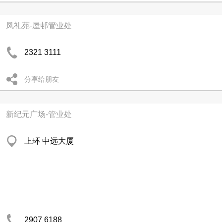
凤礼苑-屋邨管业处
2321 3111
分享给朋友
新纪元广场-管业处
上环 中远大厦
2907 6188