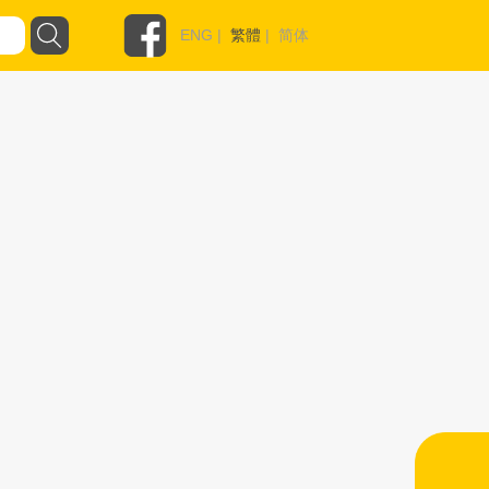
ENG
|
繁體
|
简体