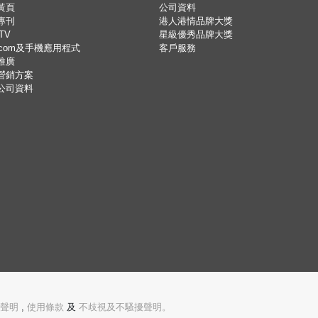
黃頁
公司資料
專刊
港人港情品牌大獎
TV
星級優秀品牌大獎
.com及手機應用程式
客戶服務
推廣
營銷方案
公司資料
聲明
,
使用條款
及
不歧視及不騷擾聲明。