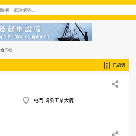
舞台工程
已篩選
屯門 鳴發工業大廈