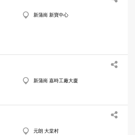
新蒲崗 新寶中心
新蒲崗 嘉時工廠大廈
元朗 大棠村