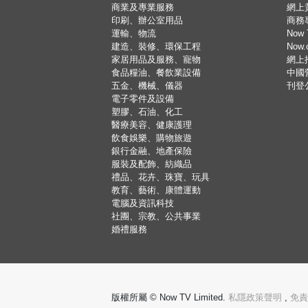
商業及專業服務
網上
印刷、辦公室用品
商務
運輸、物流
Now 
建造、裝修、環保工程
Now
家居用品及服務、寵物
網上
食品糧油、餐飲業設備
中國
五金、機械、儀器
刊登
電子零件及設備
塑膠、石油、化工
醫療美容、健康護理
飲食娛樂、購物旅遊
銀行金融、地產保險
服裝及配飾、紡織品
禮品、花卉、珠寶、玩具
教育、藝術、康體運動
電腦及資訊科技
社團、宗教、公共事業
婚禮服務
版權所屬 © Now TV Limited.
私隱政策聲明
,
免責