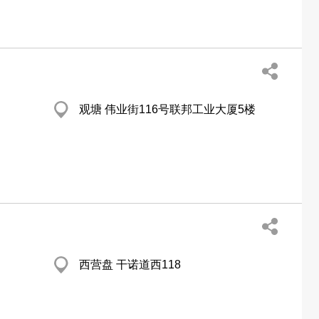
观塘 伟业街116号联邦工业大厦5楼
西营盘 干诺道西118