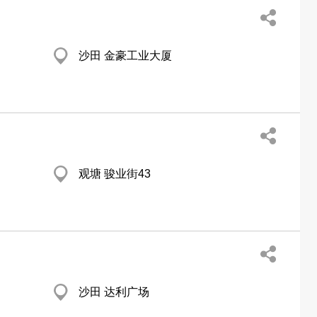
沙田 金豪工业大厦
观塘 骏业街43
沙田 达利广场