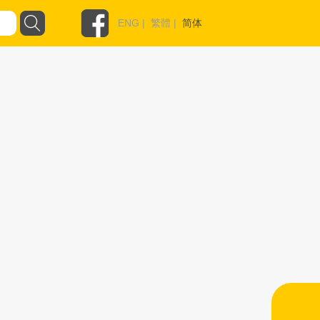
ENG
|
繁體
|
简体