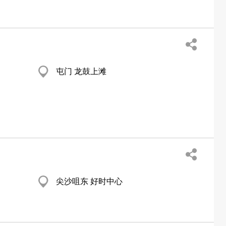
屯门 龙鼓上滩
尖沙咀东 好时中心