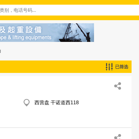
牆
已筛选
西营盘 干诺道西118