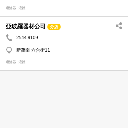
過濾器─液體
亞玻羅器材公司
分店
2544 9109
新蒲崗 六合街11
過濾器─液體