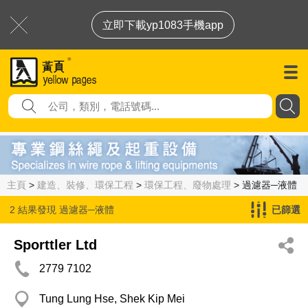
立即下載yp1083手機app
主頁
>
建造、裝修、環保工程
>
環保工程、廢物處理
> 過濾器─液體
2 結果發現
過濾器─液體
已篩選
Sporttler Ltd
2779 7102
Tung Lung Hse, Shek Kip Mei