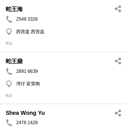
蛇王海
2549 3326
西营盘 西营盘
蛇店
蛇王燊
2891 6639
湾仔 富荣阁
蛇店
Shea Wong Yu
2478 1428