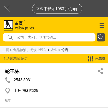
立即下载yp1083手机app
主页
>
食品粮油、餐饮业设备
>
农业
> 蛇店
4 结果发现
蛇店
已筛选
蛇王林
2543 8031
上环 禧利街29
蛇店