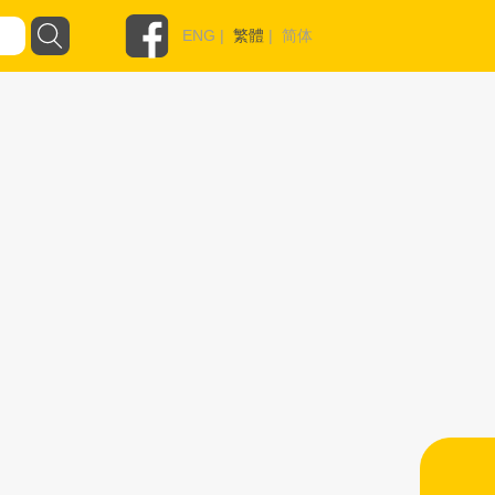
ENG
|
繁體
|
简体