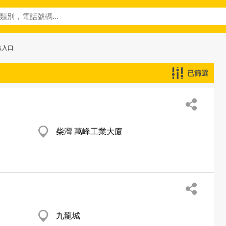
出入口
已篩選
柴灣 萬峰工業大廈
九龍城