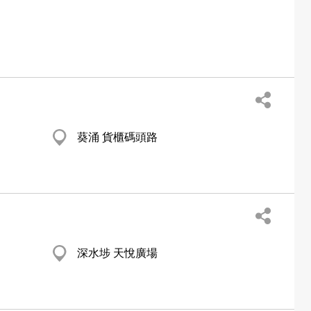
葵涌 貨櫃碼頭路
深水埗 天悅廣場