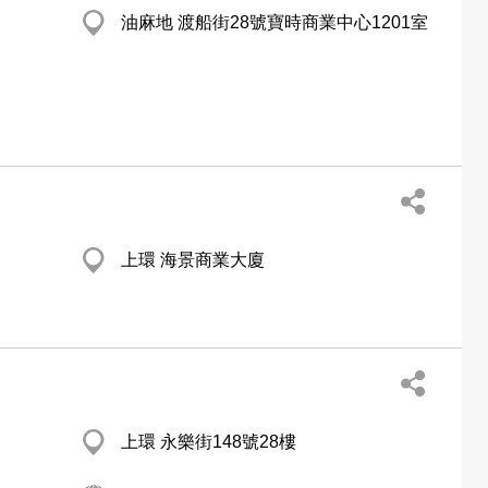
油麻地 渡船街28號寶時商業中心1201室
上環 海景商業大廈
上環 永樂街148號28樓