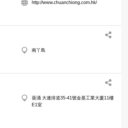
http://www.chuanchiong.com.hk/
南丫島
葵涌 大連排道35-41號金基工業大廈11樓
E1室