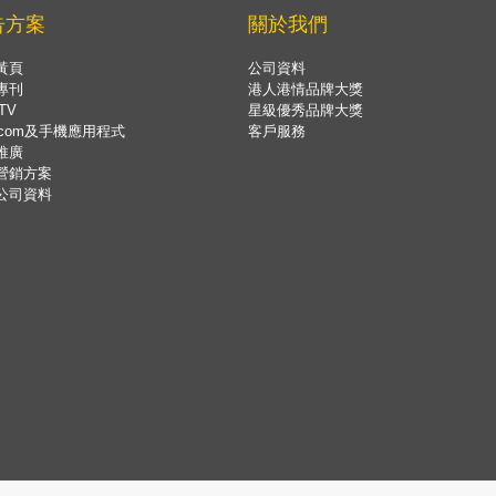
告方案
關於我們
黃頁
公司資料
專刊
港人港情品牌大獎
TV
星級優秀品牌大獎
.com及手機應用程式
客戶服務
推廣
營銷方案
公司資料