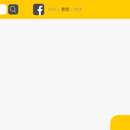
ENG
|
繁體
|
简体