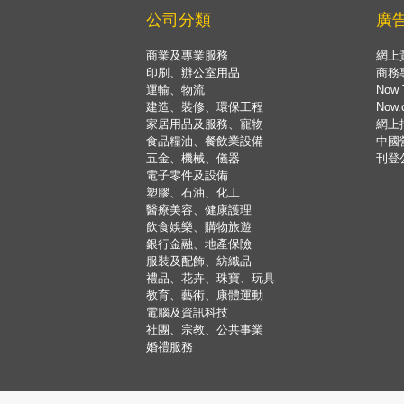
公司分類
廣
商業及專業服務
網上
印刷、辦公室用品
商務
運輸、物流
Now 
建造、裝修、環保工程
Now
家居用品及服務、寵物
網上
食品糧油、餐飲業設備
中國
五金、機械、儀器
刊登
電子零件及設備
塑膠、石油、化工
醫療美容、健康護理
飲食娛樂、購物旅遊
銀行金融、地產保險
服裝及配飾、紡織品
禮品、花卉、珠寶、玩具
教育、藝術、康體運動
電腦及資訊科技
社團、宗教、公共事業
婚禮服務