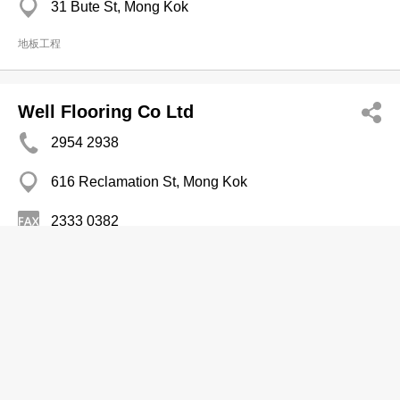
31 Bute St, Mong Kok
地板工程
Well Flooring Co Ltd
2954 2938
616 Reclamation St, Mong Kok
2333 0382
地板工程
Wonderfloor Internatl Ltd
2331 8216
271 Lockhart Rd, Wan Chai