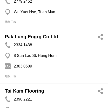
2779 2452
Wu Yuet Hse, Tuen Mun
地板工程
Pak Lung Engrg Co Ltd
2334 1438
8 San Lau St, Hung Hom
2303 0509
地板工程
Tai Kam Flooring
2398 2221