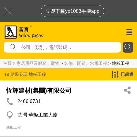
立即下載yp1083手機app
主頁
>
家居用品及服務、寵物
>
裝修、開鎖、水電工程
> 地板工程
19 結果發現
地板工程
已篩選
恆輝建材(集團)有限公司
2466 6731
荃灣 華隆工業大廈
地板工程