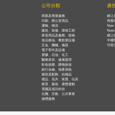
公司分類
廣
商業及專業服務
網上
印刷、辦公室用品
商務
運輸、物流
Now 
建造、裝修、環保工程
Now
家居用品及服務、寵物
網上
食品糧油、餐飲業設備
中國
五金、機械、儀器
刊登
電子零件及設備
塑膠、石油、化工
醫療美容、健康護理
飲食娛樂、購物旅遊
銀行金融、地產保險
服裝及配飾、紡織品
禮品、花卉、珠寶、玩具
教育、藝術、康體運動
電腦及資訊科技
社團、宗教、公共事業
婚禮服務