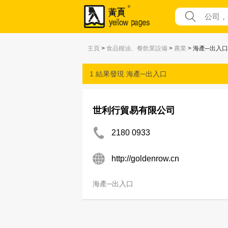
主頁
>
食品糧油、餐飲業設備
>
農業
> 海產─出入口
1 結果發現
海產─出入口
世利行貿易有限公司
2180 0933
http://goldenrow.cn
海產─出入口