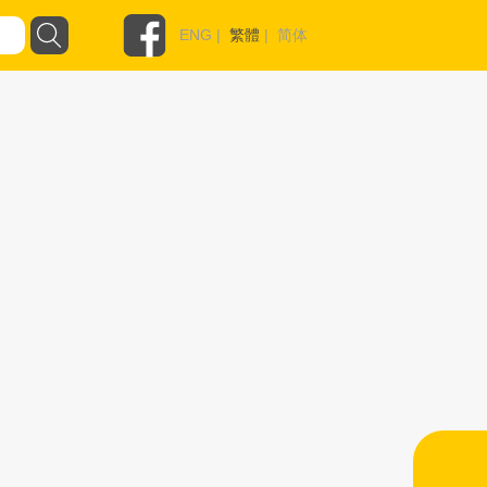
ENG
|
繁體
|
简体