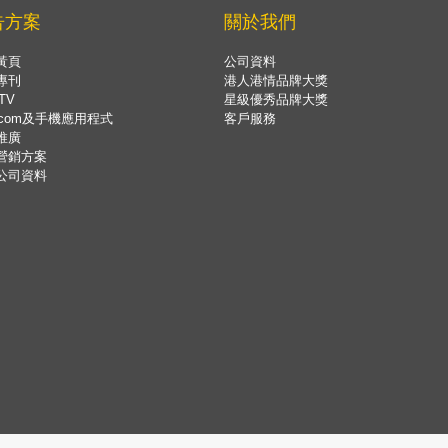
告方案
關於我們
黃頁
公司資料
專刊
港人港情品牌大獎
TV
星級優秀品牌大獎
.com及手機應用程式
客戶服務
推廣
營銷方案
公司資料