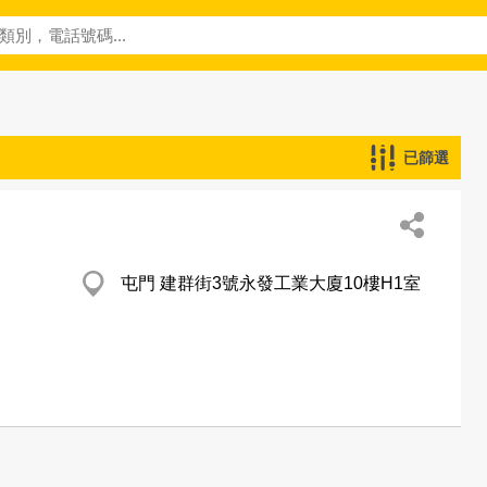
已篩選
屯門 建群街3號永發工業大廈10樓H1室