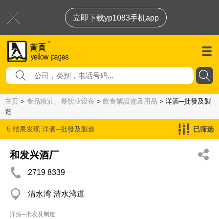
立即下载yp1083手机app
主页
>
食品粮油、餐饮业设备
>
飲食業設備及用品
> 洋酒─批發及製
造
5 结果发现
洋酒─批發及製造
已筛选
和发兴酒厂
2719 8339
清水湾 清水湾道
洋酒─批发及制造