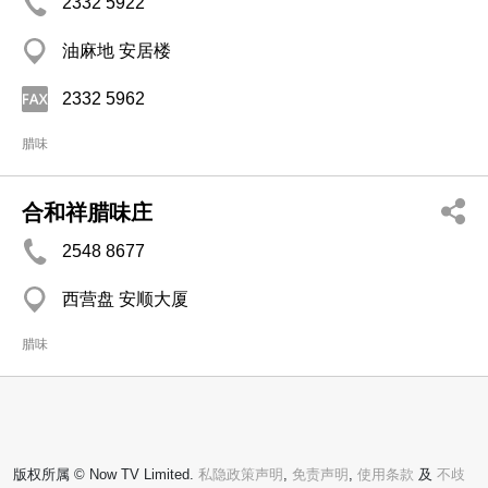
2332 5922
油麻地 安居楼
2332 5962
腊味
合和祥腊味庄
2548 8677
西营盘 安顺大厦
腊味
版权所属 © Now TV Limited.
私隐政策声明
,
免责声明
,
使用条款
及
不歧