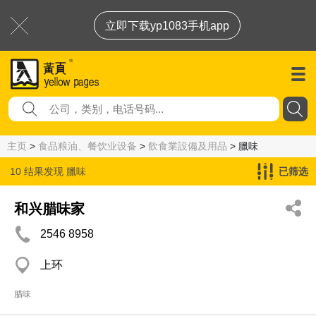
立即下载yp1083手机app
主页
>
食品粮油、餐饮业设备
>
飲食業設備及用品
> 臘味
10 结果发现
臘味
已筛选
和兴腊味家
2546 8958
上环
腊味