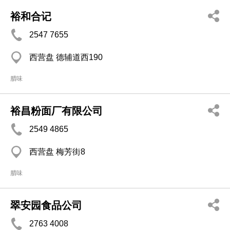
裕和合记
2547 7655
西营盘 德辅道西190
腊味
裕昌粉面厂有限公司
2549 4865
西营盘 梅芳街8
腊味
翠安园食品公司
2763 4008