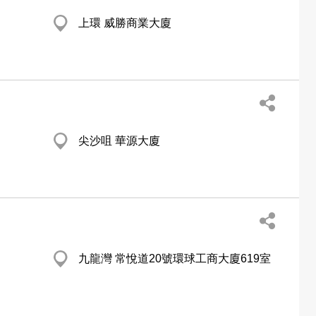
上環 威勝商業大廈
尖沙咀 華源大廈
九龍灣 常悅道20號環球工商大廈619室