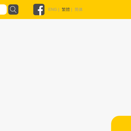
ENG
|
繁體
|
简体