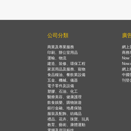
公司分類
廣
商業及專業服務
網上
印刷、辦公室用品
商務
運輸、物流
Now 
建造、裝修、環保工程
Now
家居用品及服務、寵物
網上
食品糧油、餐飲業設備
中國
五金、機械、儀器
刊登
電子零件及設備
塑膠、石油、化工
醫療美容、健康護理
飲食娛樂、購物旅遊
銀行金融、地產保險
服裝及配飾、紡織品
禮品、花卉、珠寶、玩具
教育、藝術、康體運動
電腦及資訊科技