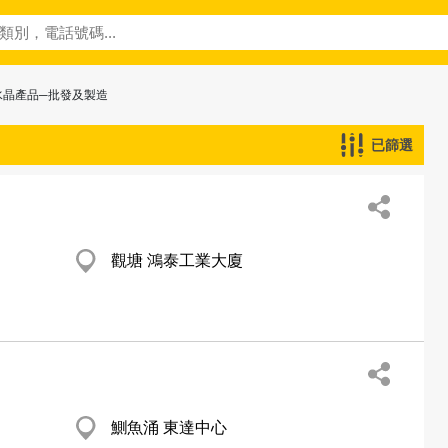
水晶產品─批發及製造
已篩選
觀塘 鴻泰工業大廈
鰂魚涌 東達中心