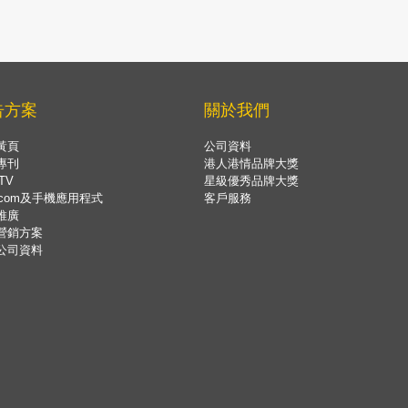
告方案
關於我們
黃頁
公司資料
專刊
港人港情品牌大獎
TV
星級優秀品牌大獎
.com及手機應用程式
客戶服務
推廣
營銷方案
公司資料