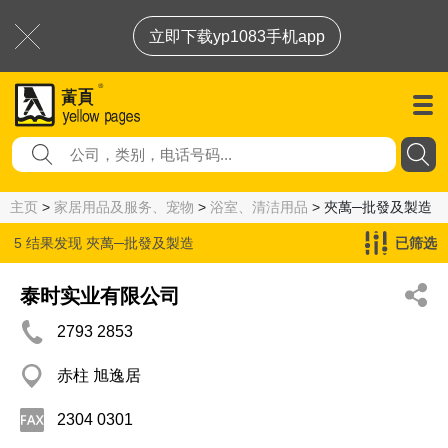
立即下载yp1083手机app
主页
>
家居用品及服务、宠物
>
浴室、清洁用品
> 夾萬─批發及製造
5 结果发现
夾萬─批發及製造
已筛选
泰时实业有限公司
2793 2853
赤柱 旭逸居
2304 0301