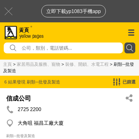
立即下載yp1083手機app
主頁
>
家居用品及服務、寵物
>
裝修、開鎖、水電工程
> 刷類─批發
及製造
6 結果發現
刷類─批發及製造
已篩選
信成公司
2725 2200
大角咀 福昌工廠大廈
刷類─批發及製造