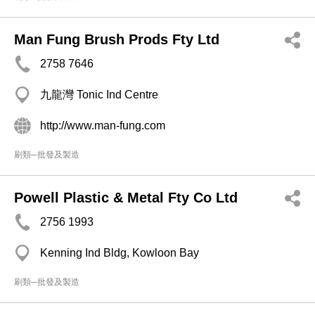
Man Fung Brush Prods Fty Ltd
2758 7646
九龍灣 Tonic Ind Centre
http://www.man-fung.com
刷類─批發及製造
Powell Plastic & Metal Fty Co Ltd
2756 1993
Kenning Ind Bldg, Kowloon Bay
刷類─批發及製造