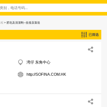
工程
> 肥皂及清潔劑─批發及製造
已筛选
湾仔 东角中心
http://SOFINA.COM.HK