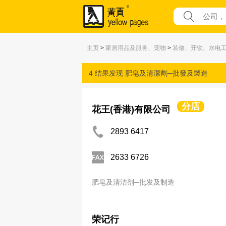
主页
>
家居用品及服务、宠物
>
装修、开锁、水电
4 结果发现
肥皂及清潔劑─批發及製造
分店
花王(香港)有限公司
2893 6417
2633 6726
肥皂及清洁剂─批发及制造
荣记行