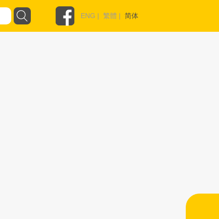
ENG
|
繁體
|
简体