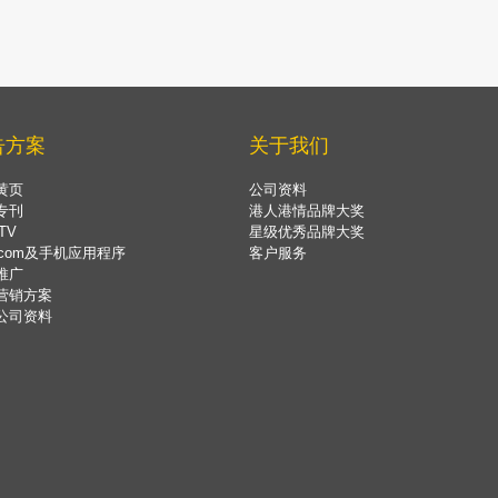
告方案
关于我们
黄页
公司资料
专刊
港人港情品牌大奖
TV
星级优秀品牌大奖
.com及手机应用程序
客户服务
推广
营销方案
公司资料