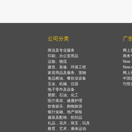
公司分类
广
商业及专业服务
网上
印刷、办公室用品
商务
运输、物流
Now 
建造、装修、环保工程
Now
家居用品及服务、宠物
网上
食品粮油、餐饮业设备
中国
五金、机械、仪器
刊登
电子零件及设备
塑胶、石油、化工
医疗美容、健康护理
饮食娱乐、购物旅游
银行金融、地产保险
服装及配饰、纺织品
礼品，花卉，珠宝，玩具
教育、艺术、康体运动