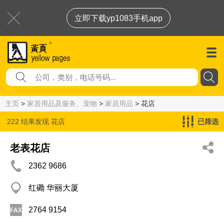
立即下载yp1083手机app
主页
>
家居用品及服务、宠物
>
家居用品
> 花店
222 结果发现
花店
已筛选
老表花店
2362 9686
红磡 华丽大厦
2764 9154