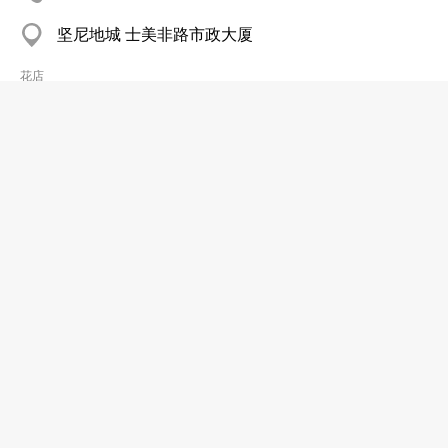
坚尼地城 士美非路市政大厦
花店
周记花店
分店
2566 4877
北角
花店
忠记花店
2382 5452
茶果岭 丽港城