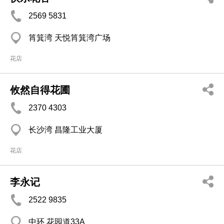
2569 5831
筲箕湾 天悦筲箕湾广场
花店
攸然自得花圃
2370 4303
长沙湾 昌隆工业大厦
花店
李永记
2522 9835
中环 花园道33A