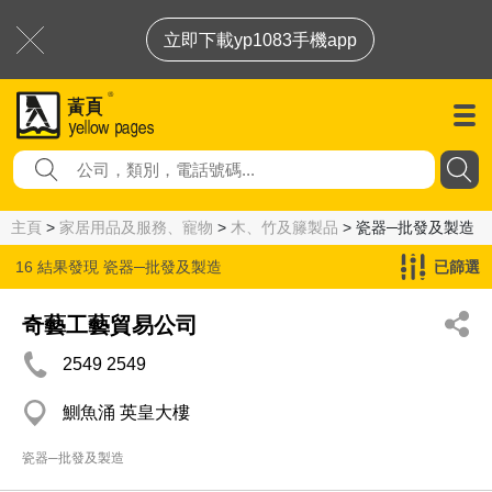
立即下載yp1083手機app
主頁
>
家居用品及服務、寵物
>
木、竹及籐製品
> 瓷器─批發及製造
16 結果發現
瓷器─批發及製造
已篩選
奇藝工藝貿易公司
2549 2549
鰂魚涌 英皇大樓
瓷器─批發及製造