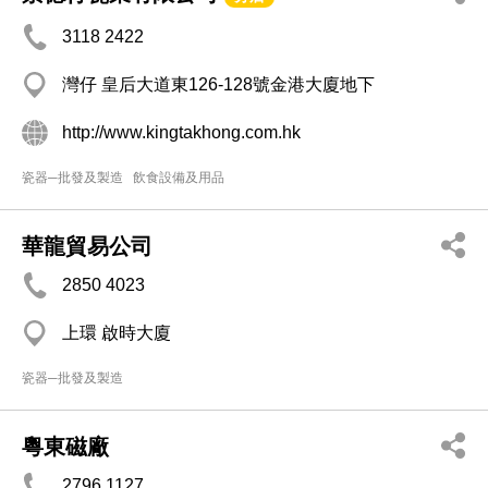
3118 2422
灣仔 皇后大道東126-128號金港大廈地下
http://www.kingtakhong.com.hk
瓷器─批發及製造
飲食設備及用品
華龍貿易公司
2850 4023
上環 啟時大廈
瓷器─批發及製造
粵東磁廠
2796 1127