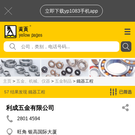
立即下载yp1083手机app
主页
>
五金、机械、仪器
>
五金制品
> 鐵器工程
57 结果发现
鐵器工程
已筛选
利成五金有限公司
2801 4594
旺角 银高国际大厦