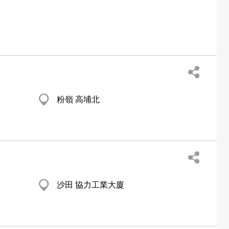
粉嶺 高埔北
沙田 協力工業大廈