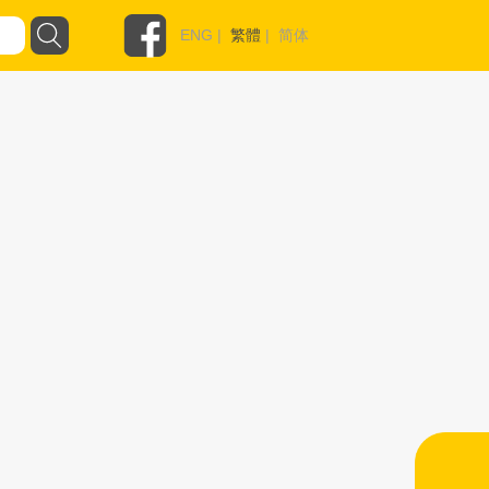
ENG
|
繁體
|
简体