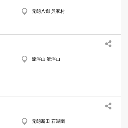
元朗八鄉 吳家村
流浮山 流浮山
元朗新田 石湖圍