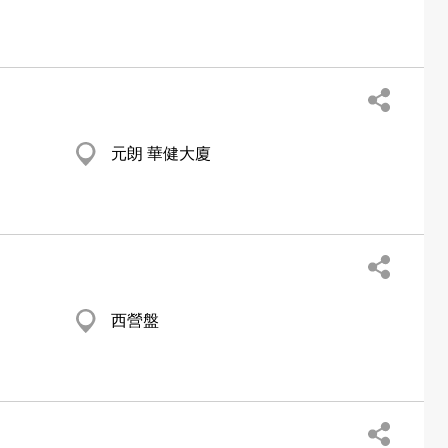
元朗 華健大廈
西營盤