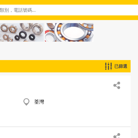
已篩選
荃灣