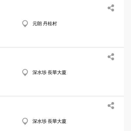
元朗 丹桂村
深水埗 長華大廈
深水埗 長華大廈