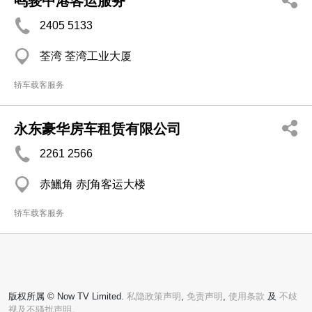
鸣骏中港客运服务
2405 5133
荃湾 荃湾工业大厦
轿车载客服务
永东豪华房车租赁有限公司
2261 2566
赤鱲角 赤ʃ角客运大楼
轿车载客服务
版权所属 © Now TV Limited.
私隐政策声明
,
免责声明
,
使用条款
及
不歧
视及不骚扰声明。