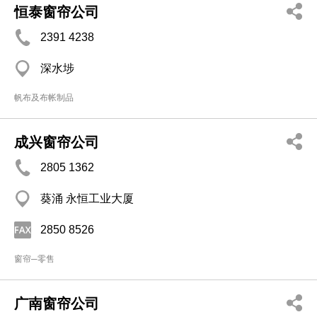
恒泰窗帘公司
2391 4238
深水埗
帆布及布帐制品
成兴窗帘公司
2805 1362
葵涌 永恒工业大厦
2850 8526
窗帘─零售
广南窗帘公司