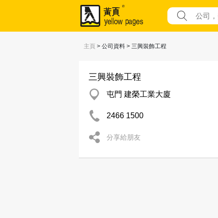
主頁
> 公司資料 > 三興裝飾工程
三興裝飾工程
屯門 建榮工業大廈
2466 1500
分享給朋友