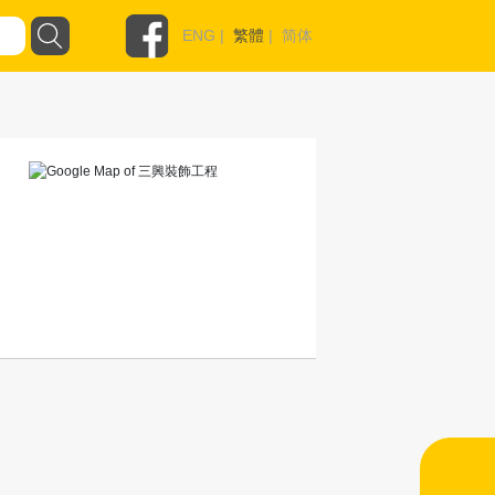
ENG
|
繁體
|
简体