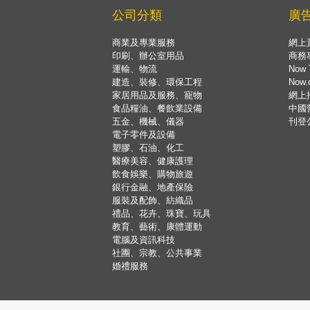
公司分類
廣
商業及專業服務
網上
印刷、辦公室用品
商務
運輸、物流
Now 
建造、裝修、環保工程
Now
家居用品及服務、寵物
網上
食品糧油、餐飲業設備
中國
五金、機械、儀器
刊登
電子零件及設備
塑膠、石油、化工
醫療美容、健康護理
飲食娛樂、購物旅遊
銀行金融、地產保險
服裝及配飾、紡織品
禮品、花卉、珠寶、玩具
教育、藝術、康體運動
電腦及資訊科技
社團、宗教、公共事業
婚禮服務