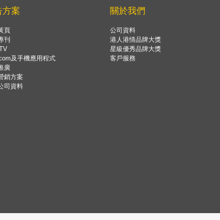
告方案
關於我們
黃頁
公司資料
專刊
港人港情品牌大獎
TV
星級優秀品牌大獎
.com及手機應用程式
客戶服務
推廣
營銷方案
公司資料