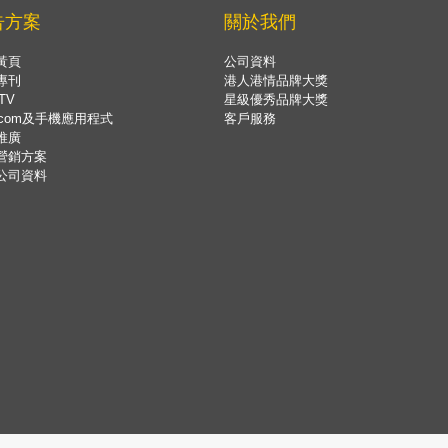
告方案
關於我們
黃頁
公司資料
專刊
港人港情品牌大獎
TV
星級優秀品牌大獎
.com及手機應用程式
客戶服務
推廣
營銷方案
公司資料