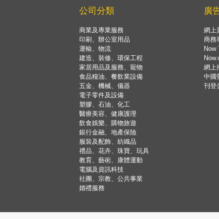
公司分類
廣
商業及專業服務
網上
印刷、辦公室用品
商務
運輸、物流
Now 
建造、裝修、環保工程
Now
家居用品及服務、寵物
網上
食品糧油、餐飲業設備
中國
五金、機械、儀器
刊登
電子零件及設備
塑膠、石油、化工
醫療美容、健康護理
飲食娛樂、購物旅遊
銀行金融、地產保險
服裝及配飾、紡織品
禮品、花卉、珠寶、玩具
教育、藝術、康體運動
電腦及資訊科技
社團、宗教、公共事業
婚禮服務