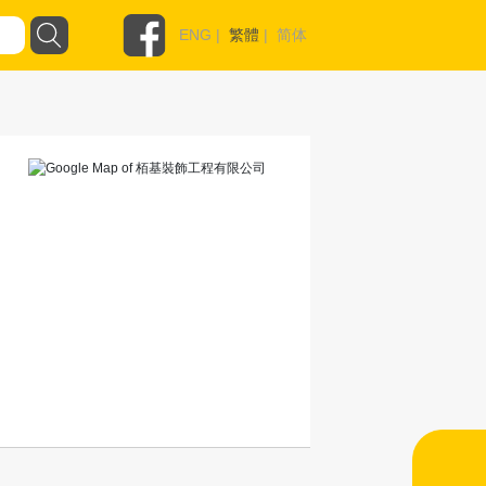
ENG
|
繁體
|
简体