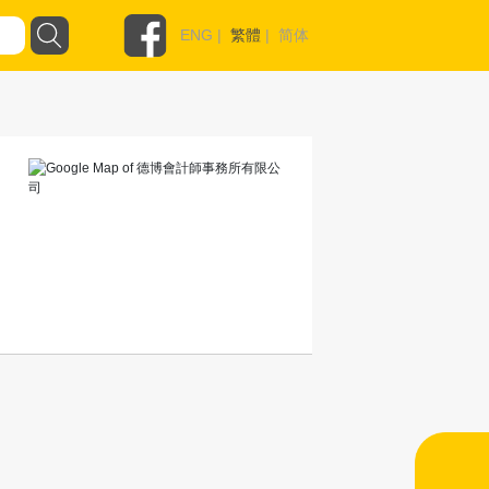
ENG
|
繁體
|
简体