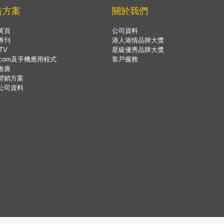
告方案
關於我們
黃頁
公司資料
專刊
港人港情品牌大獎
TV
星級優秀品牌大獎
.com及手機應用程式
客戶服務
推廣
營銷方案
公司資料