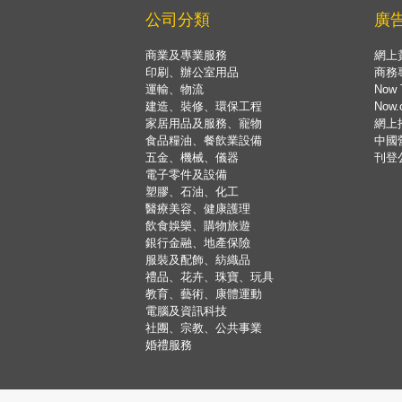
公司分類
廣
商業及專業服務
網上
印刷、辦公室用品
商務
運輸、物流
Now 
建造、裝修、環保工程
Now
家居用品及服務、寵物
網上
食品糧油、餐飲業設備
中國
五金、機械、儀器
刊登
電子零件及設備
塑膠、石油、化工
醫療美容、健康護理
飲食娛樂、購物旅遊
銀行金融、地產保險
服裝及配飾、紡織品
禮品、花卉、珠寶、玩具
教育、藝術、康體運動
電腦及資訊科技
社團、宗教、公共事業
婚禮服務