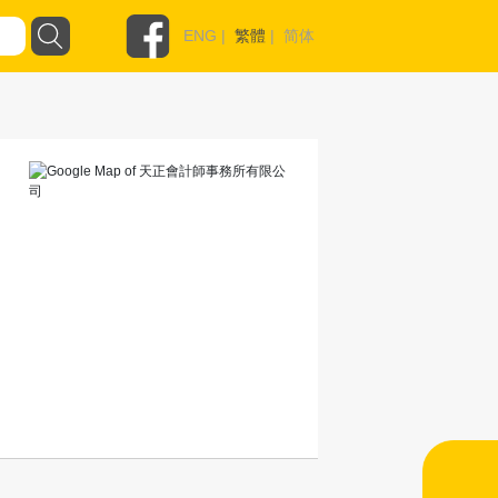
ENG
|
繁體
|
简体