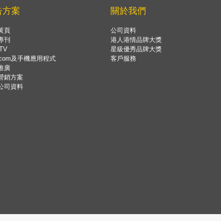
告方案
關於我們
黃頁
公司資料
專刊
港人港情品牌大獎
TV
星級優秀品牌大獎
.com及手機應用程式
客戶服務
推廣
營銷方案
公司資料