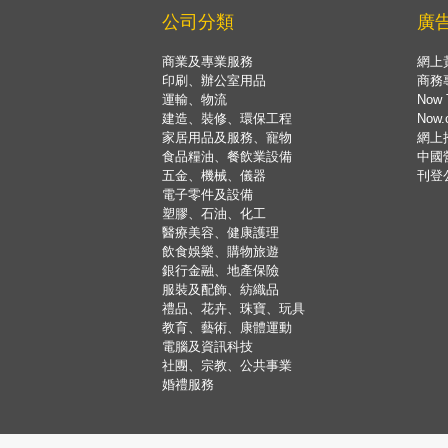
公司分類
廣
商業及專業服務
網上
印刷、辦公室用品
商務
運輸、物流
Now 
建造、裝修、環保工程
Now
家居用品及服務、寵物
網上
食品糧油、餐飲業設備
中國
五金、機械、儀器
刊登
電子零件及設備
塑膠、石油、化工
醫療美容、健康護理
飲食娛樂、購物旅遊
銀行金融、地產保險
服裝及配飾、紡織品
禮品、花卉、珠寶、玩具
教育、藝術、康體運動
電腦及資訊科技
社團、宗教、公共事業
婚禮服務