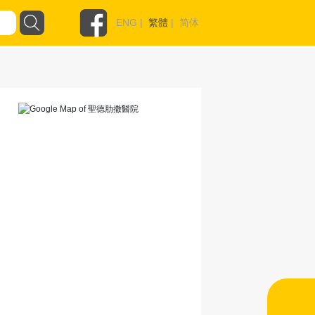
ENG
|
繁體
|
简体