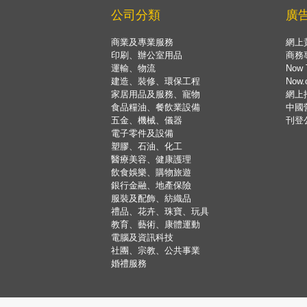
公司分類
廣
商業及專業服務
網上
印刷、辦公室用品
商務
運輸、物流
Now 
建造、裝修、環保工程
Now
家居用品及服務、寵物
網上
食品糧油、餐飲業設備
中國
五金、機械、儀器
刊登
電子零件及設備
塑膠、石油、化工
醫療美容、健康護理
飲食娛樂、購物旅遊
銀行金融、地產保險
服裝及配飾、紡織品
禮品、花卉、珠寶、玩具
教育、藝術、康體運動
電腦及資訊科技
社團、宗教、公共事業
婚禮服務