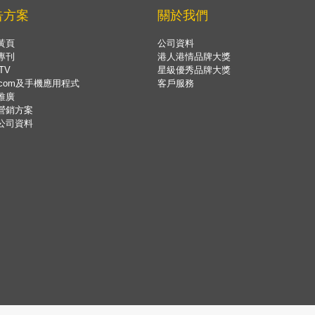
告方案
關於我們
黃頁
公司資料
專刊
港人港情品牌大獎
TV
星級優秀品牌大獎
.com及手機應用程式
客戶服務
推廣
營銷方案
公司資料