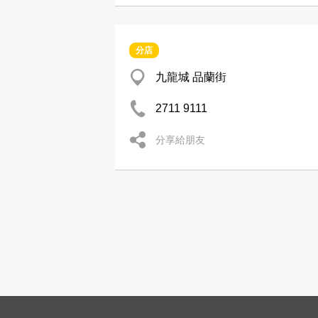
分店
九龍城 品蘭街
2711 9111
分享給朋友