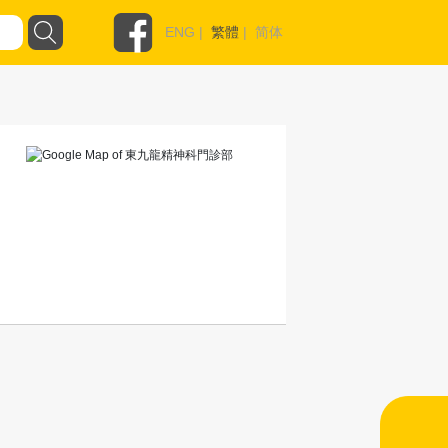
ENG
|
繁體
|
简体