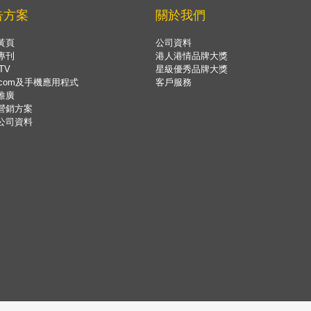
告方案
關於我們
黃頁
公司資料
專刊
港人港情品牌大獎
TV
星級優秀品牌大獎
.com及手機應用程式
客戶服務
推廣
營銷方案
公司資料