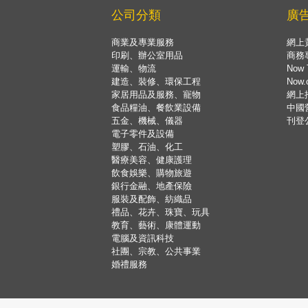
公司分類
廣
商業及專業服務
網上
印刷、辦公室用品
商務
運輸、物流
Now 
建造、裝修、環保工程
Now
家居用品及服務、寵物
網上
食品糧油、餐飲業設備
中國
五金、機械、儀器
刊登
電子零件及設備
塑膠、石油、化工
醫療美容、健康護理
飲食娛樂、購物旅遊
銀行金融、地產保險
服裝及配飾、紡織品
禮品、花卉、珠寶、玩具
教育、藝術、康體運動
電腦及資訊科技
社團、宗教、公共事業
婚禮服務