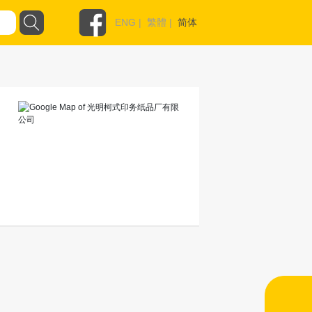
ENG
|
繁體
|
简体