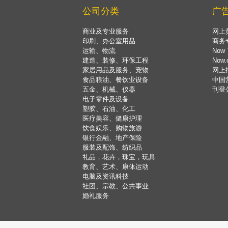
公司分类
广
商业及专业服务
网上
印刷、办公室用品
商务
运输、物流
Now 
建造、装修、环保工程
Now
家居用品及服务、宠物
网上
食品粮油、餐饮业设备
中国
五金、机械、仪器
刊登
电子零件及设备
塑胶、石油、化工
医疗美容、健康护理
饮食娱乐、购物旅游
银行金融、地产保险
服装及配饰、纺织品
礼品，花卉，珠宝，玩具
教育、艺术、康体运动
电脑及资讯科技
社团、宗教、公共事业
婚礼服务