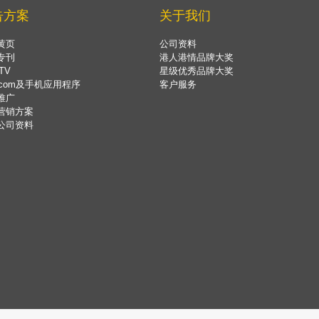
告方案
关于我们
黄页
公司资料
专刊
港人港情品牌大奖
TV
星级优秀品牌大奖
.com及手机应用程序
客户服务
推广
营销方案
公司资料