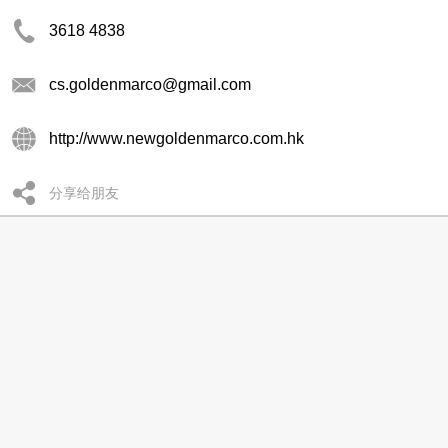
3618 4838
cs.goldenmarco@gmail.com
http://www.newgoldenmarco.com.hk
分享给朋友