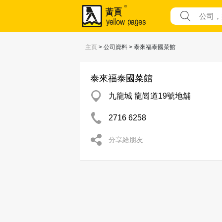
主頁
> 公司資料 > 泰來福泰國菜館
泰來福泰國菜館
九龍城 龍崗道19號地舖
2716 6258
分享給朋友