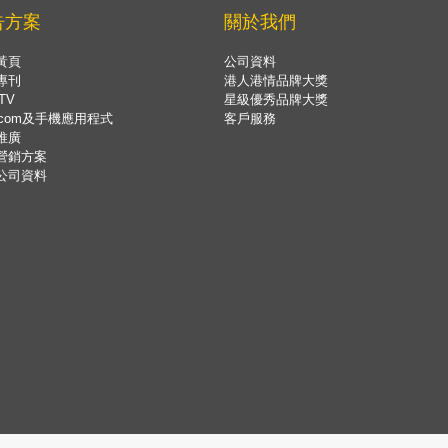
告方案
關於我們
黃頁
公司資料
專刊
港人港情品牌大獎
TV
星級優秀品牌大獎
.com及手機應用程式
客戶服務
推廣
營銷方案
公司資料