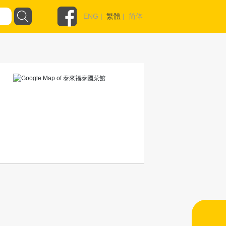
ENG
|
繁體
|
简体