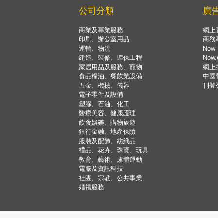
公司分類
廣
商業及專業服務
網上
印刷、辦公室用品
商務
運輸、物流
Now 
建造、裝修、環保工程
Now
家居用品及服務、寵物
網上
食品糧油、餐飲業設備
中國
五金、機械、儀器
刊登
電子零件及設備
塑膠、石油、化工
醫療美容、健康護理
飲食娛樂、購物旅遊
銀行金融、地產保險
服裝及配飾、紡織品
禮品、花卉、珠寶、玩具
教育、藝術、康體運動
電腦及資訊科技
社團、宗教、公共事業
婚禮服務