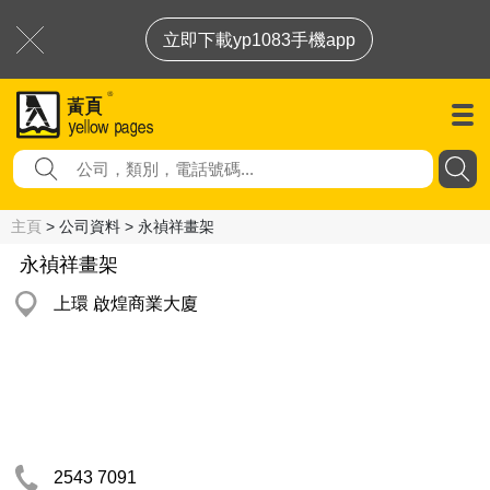
立即下載yp1083手機app
主頁
> 公司資料 > 永禎祥畫架
永禎祥畫架
上環 啟煌商業大廈
2543 7091