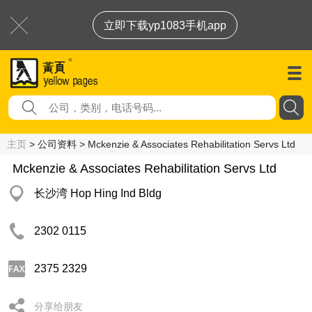
立即下载yp1083手机app
主页
> 公司资料 > Mckenzie & Associates Rehabilitation Servs Ltd
Mckenzie & Associates Rehabilitation Servs Ltd
长沙湾 Hop Hing Ind Bldg
2302 0115
2375 2329
分享给朋友