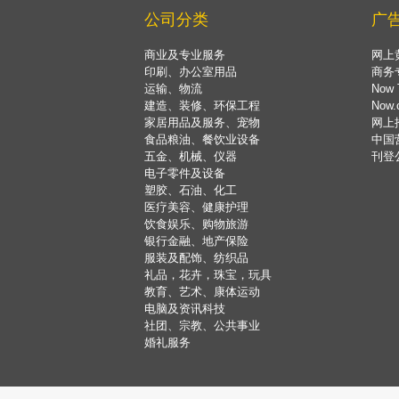
公司分类
广
商业及专业服务
网上
印刷、办公室用品
商务
运输、物流
Now 
建造、装修、环保工程
Now
家居用品及服务、宠物
网上
食品粮油、餐饮业设备
中国
五金、机械、仪器
刊登
电子零件及设备
塑胶、石油、化工
医疗美容、健康护理
饮食娱乐、购物旅游
银行金融、地产保险
服装及配饰、纺织品
礼品，花卉，珠宝，玩具
教育、艺术、康体运动
电脑及资讯科技
社团、宗教、公共事业
婚礼服务