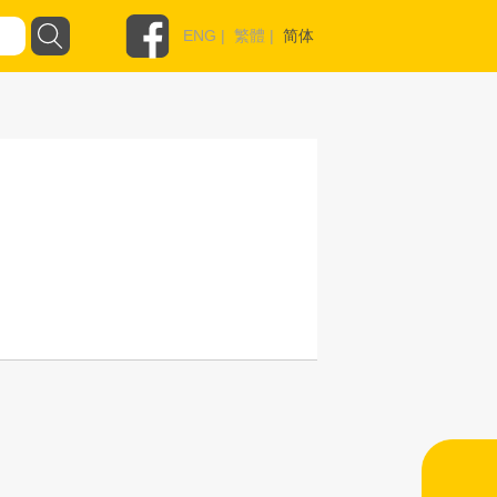
ENG
|
繁體
|
简体