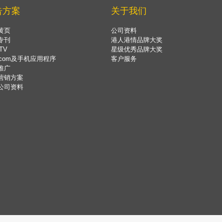
告方案
关于我们
黄页
公司资料
专刊
港人港情品牌大奖
TV
星级优秀品牌大奖
.com及手机应用程序
客户服务
推广
营销方案
公司资料