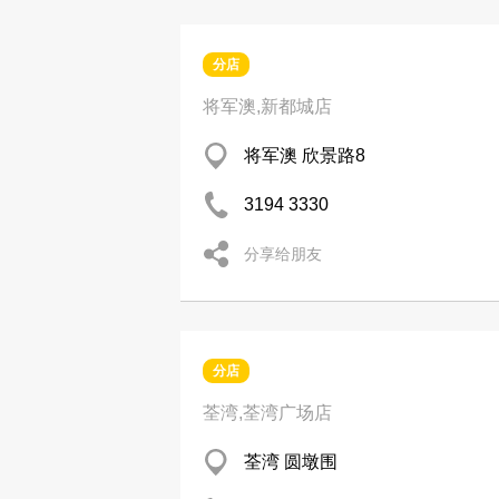
分店
将军澳,新都城店
将军澳 欣景路8
3194 3330
分享给朋友
分店
荃湾,荃湾广场店
荃湾 圆墩围