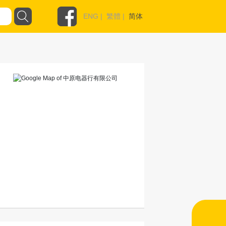
ENG
|
繁體
|
简体