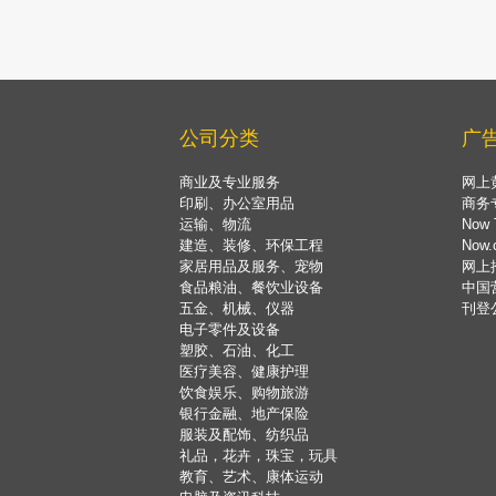
公司分类
广
商业及专业服务
网上
印刷、办公室用品
商务
运输、物流
Now 
建造、装修、环保工程
Now
家居用品及服务、宠物
网上
食品粮油、餐饮业设备
中国
五金、机械、仪器
刊登
电子零件及设备
塑胶、石油、化工
医疗美容、健康护理
饮食娱乐、购物旅游
银行金融、地产保险
服装及配饰、纺织品
礼品，花卉，珠宝，玩具
教育、艺术、康体运动