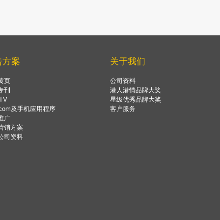
告方案
关于我们
黄页
公司资料
专刊
港人港情品牌大奖
TV
星级优秀品牌大奖
.com及手机应用程序
客户服务
推广
营销方案
公司资料