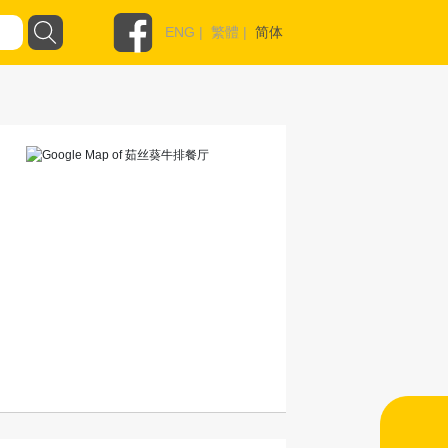
ENG
|
繁體
|
简体