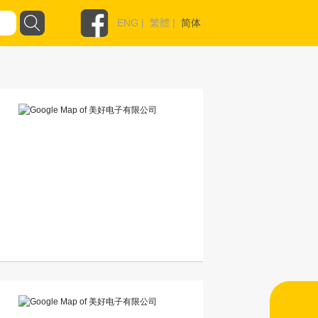
ENG
|
繁體
|
简体