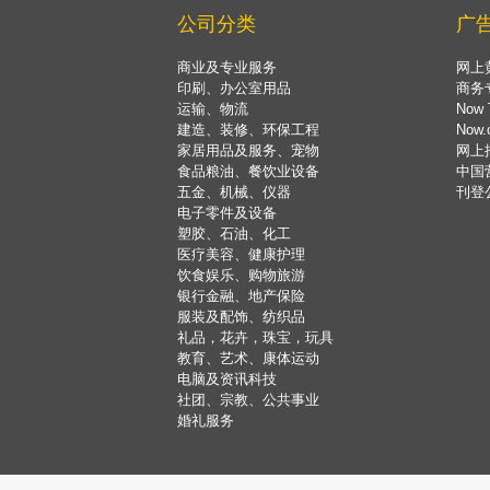
公司分类
广
商业及专业服务
网上
印刷、办公室用品
商务
运输、物流
Now 
建造、装修、环保工程
Now
家居用品及服务、宠物
网上
食品粮油、餐饮业设备
中国
五金、机械、仪器
刊登
电子零件及设备
塑胶、石油、化工
医疗美容、健康护理
饮食娱乐、购物旅游
银行金融、地产保险
服装及配饰、纺织品
礼品，花卉，珠宝，玩具
教育、艺术、康体运动
电脑及资讯科技
社团、宗教、公共事业
婚礼服务