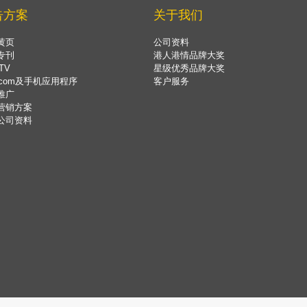
告方案
关于我们
黄页
公司资料
专刊
港人港情品牌大奖
TV
星级优秀品牌大奖
.com及手机应用程序
客户服务
推广
营销方案
公司资料