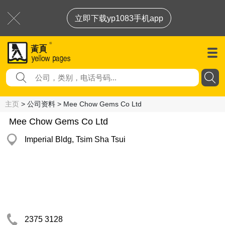
立即下载yp1083手机app
主页
> 公司资料 > Mee Chow Gems Co Ltd
Mee Chow Gems Co Ltd
Imperial Bldg, Tsim Sha Tsui
2375 3128