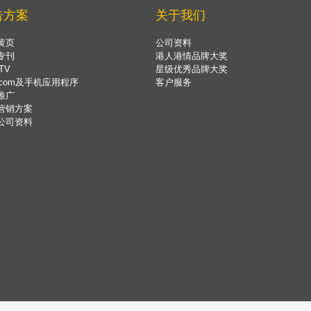
告方案
关于我们
黄页
公司资料
专刊
港人港情品牌大奖
TV
星级优秀品牌大奖
.com及手机应用程序
客户服务
推广
营销方案
公司资料