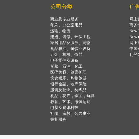
公司分类
广
商业及专业服务
网上
印刷、办公室用品
商务
运输、物流
Now 
建造、装修、环保工程
Now
家居用品及服务、宠物
网上
食品粮油、餐饮业设备
中国
五金、机械、仪器
刊登
电子零件及设备
塑胶、石油、化工
医疗美容、健康护理
饮食娱乐、购物旅游
银行金融、地产保险
服装及配饰、纺织品
礼品，花卉，珠宝，玩具
教育、艺术、康体运动
电脑及资讯科技
社团、宗教、公共事业
婚礼服务