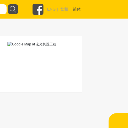
ENG
|
繁體
|
简体