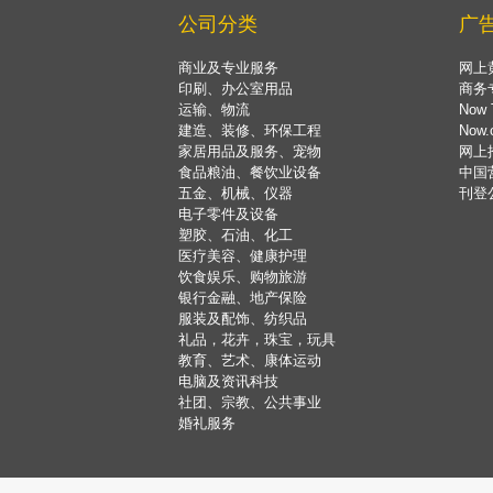
公司分类
广
商业及专业服务
网上
印刷、办公室用品
商务
运输、物流
Now 
建造、装修、环保工程
Now
家居用品及服务、宠物
网上
食品粮油、餐饮业设备
中国
五金、机械、仪器
刊登
电子零件及设备
塑胶、石油、化工
医疗美容、健康护理
饮食娱乐、购物旅游
银行金融、地产保险
服装及配饰、纺织品
礼品，花卉，珠宝，玩具
教育、艺术、康体运动
电脑及资讯科技
社团、宗教、公共事业
婚礼服务