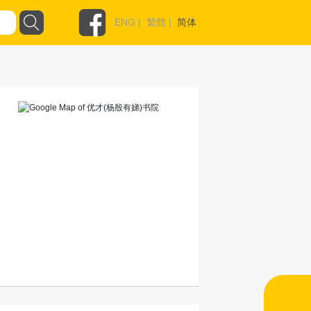
ENG
|
繁體
|
简体