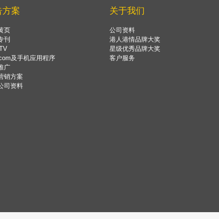
告方案
关于我们
黄页
公司资料
专刊
港人港情品牌大奖
TV
星级优秀品牌大奖
.com及手机应用程序
客户服务
推广
营销方案
公司资料