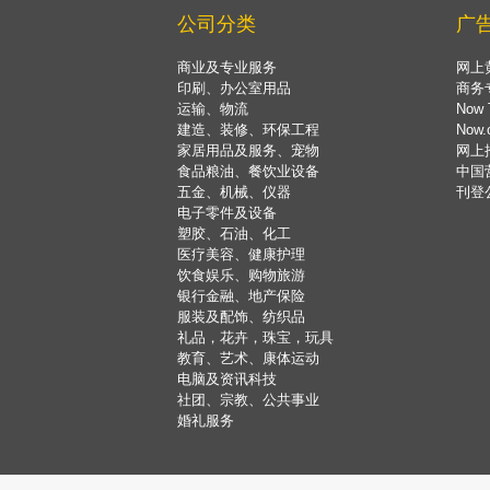
公司分类
广
商业及专业服务
网上
印刷、办公室用品
商务
运输、物流
Now 
建造、装修、环保工程
Now
家居用品及服务、宠物
网上
食品粮油、餐饮业设备
中国
五金、机械、仪器
刊登
电子零件及设备
塑胶、石油、化工
医疗美容、健康护理
饮食娱乐、购物旅游
银行金融、地产保险
服装及配饰、纺织品
礼品，花卉，珠宝，玩具
教育、艺术、康体运动
电脑及资讯科技
社团、宗教、公共事业
婚礼服务