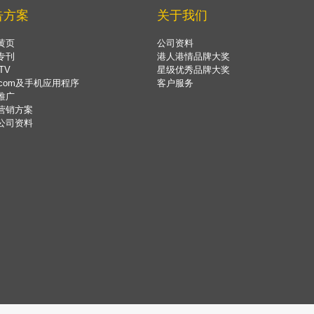
告方案
关于我们
黄页
公司资料
专刊
港人港情品牌大奖
TV
星级优秀品牌大奖
.com及手机应用程序
客户服务
推广
营销方案
公司资料