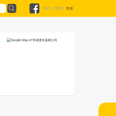
ENG
|
繁體
|
简体