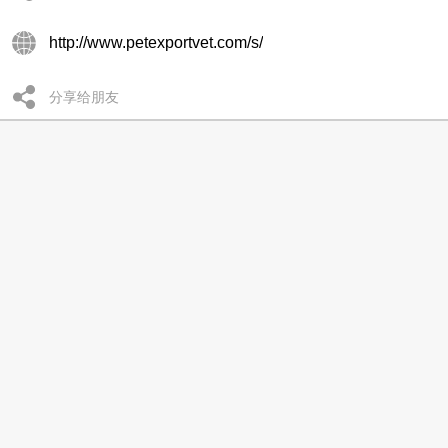
http://www.petexportvet.com/s/
分享给朋友