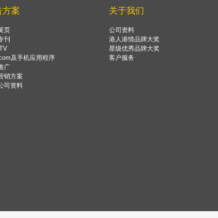
告方案
关于我们
黄页
公司资料
专刊
港人港情品牌大奖
TV
星级优秀品牌大奖
.com及手机应用程序
客户服务
推广
营销方案
公司资料