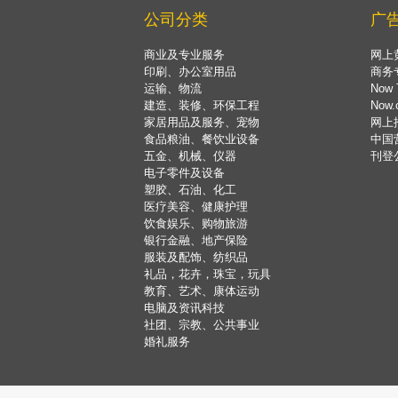
公司分类
广
商业及专业服务
网上
印刷、办公室用品
商务
运输、物流
Now 
建造、装修、环保工程
Now
家居用品及服务、宠物
网上
食品粮油、餐饮业设备
中国
五金、机械、仪器
刊登
电子零件及设备
塑胶、石油、化工
医疗美容、健康护理
饮食娱乐、购物旅游
银行金融、地产保险
服装及配饰、纺织品
礼品，花卉，珠宝，玩具
教育、艺术、康体运动
电脑及资讯科技
社团、宗教、公共事业
婚礼服务