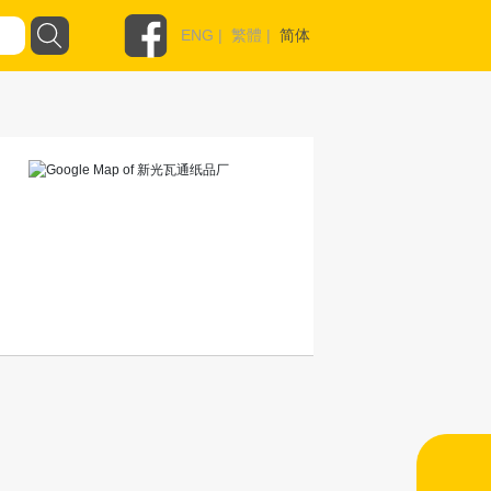
ENG
|
繁體
|
简体