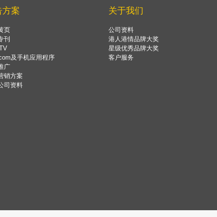
告方案
关于我们
黄页
公司资料
专刊
港人港情品牌大奖
TV
星级优秀品牌大奖
.com及手机应用程序
客户服务
推广
营销方案
公司资料