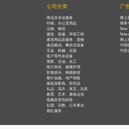
公司分类
广
商业及专业服务
网上
印刷、办公室用品
商务
运输、物流
Now 
建造、装修、环保工程
Now
家居用品及服务、宠物
网上
食品粮油、餐饮业设备
中国
五金、机械、仪器
刊登
电子零件及设备
塑胶、石油、化工
医疗美容、健康护理
饮食娱乐、购物旅游
银行金融、地产保险
服装及配饰、纺织品
礼品，花卉，珠宝，玩具
教育、艺术、康体运动
电脑及资讯科技
社团、宗教、公共事业
婚礼服务