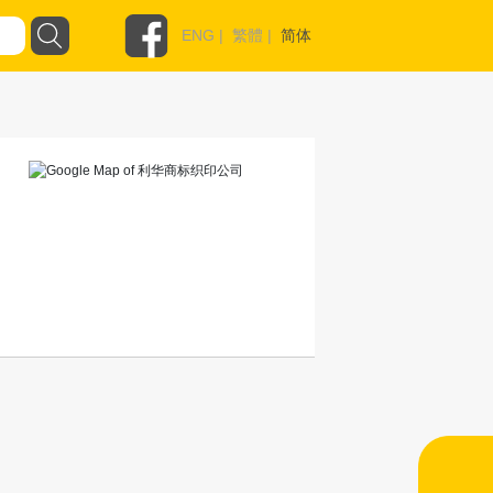
ENG
|
繁體
|
简体