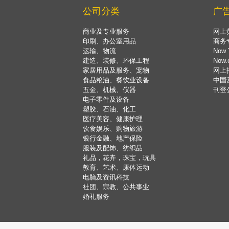
公司分类
广
商业及专业服务
网上
印刷、办公室用品
商务
运输、物流
Now 
建造、装修、环保工程
Now
家居用品及服务、宠物
网上
食品粮油、餐饮业设备
中国
五金、机械、仪器
刊登
电子零件及设备
塑胶、石油、化工
医疗美容、健康护理
饮食娱乐、购物旅游
银行金融、地产保险
服装及配饰、纺织品
礼品，花卉，珠宝，玩具
教育、艺术、康体运动
电脑及资讯科技
社团、宗教、公共事业
婚礼服务