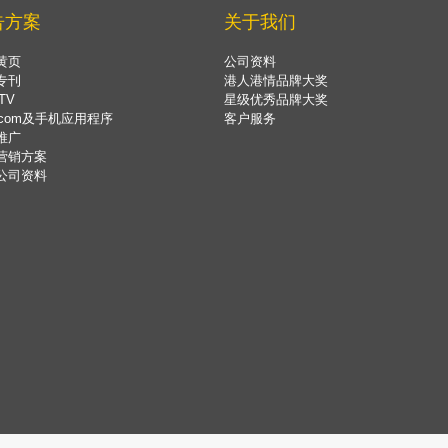
告方案
关于我们
黄页
公司资料
专刊
港人港情品牌大奖
TV
星级优秀品牌大奖
.com及手机应用程序
客户服务
推广
营销方案
公司资料