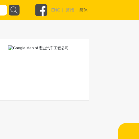
ENG
|
繁體
|
简体