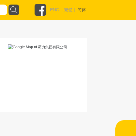
ENG
|
繁體
|
简体