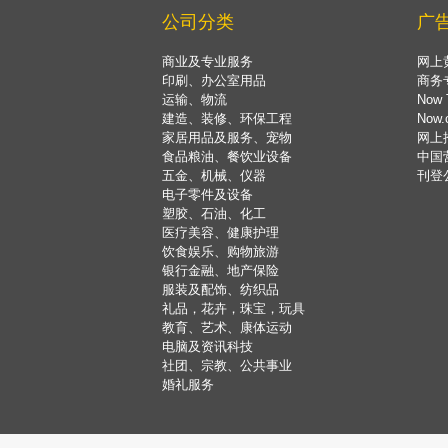
公司分类
广
商业及专业服务
网上
印刷、办公室用品
商务
运输、物流
Now 
建造、装修、环保工程
Now
家居用品及服务、宠物
网上
食品粮油、餐饮业设备
中国
五金、机械、仪器
刊登
电子零件及设备
塑胶、石油、化工
医疗美容、健康护理
饮食娱乐、购物旅游
银行金融、地产保险
服装及配饰、纺织品
礼品，花卉，珠宝，玩具
教育、艺术、康体运动
电脑及资讯科技
社团、宗教、公共事业
婚礼服务