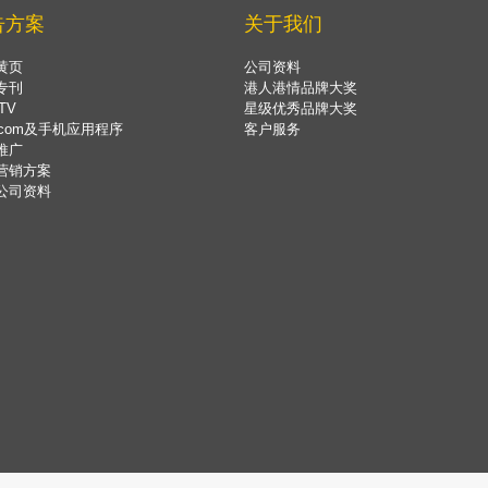
告方案
关于我们
黄页
公司资料
专刊
港人港情品牌大奖
TV
星级优秀品牌大奖
.com及手机应用程序
客户服务
推广
营销方案
公司资料