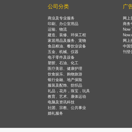
公司分类
广
商业及专业服务
网上
印刷、办公室用品
商务
运输、物流
Now 
建造、装修、环保工程
Now
家居用品及服务、宠物
网上
食品粮油、餐饮业设备
中国
五金、机械、仪器
刊登
电子零件及设备
塑胶、石油、化工
医疗美容、健康护理
饮食娱乐、购物旅游
银行金融、地产保险
服装及配饰、纺织品
礼品，花卉，珠宝，玩具
教育、艺术、康体运动
电脑及资讯科技
社团、宗教、公共事业
婚礼服务