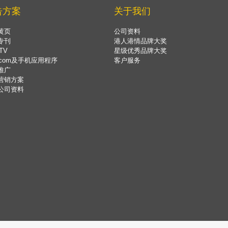
告方案
关于我们
黄页
公司资料
专刊
港人港情品牌大奖
TV
星级优秀品牌大奖
.com及手机应用程序
客户服务
推广
营销方案
公司资料