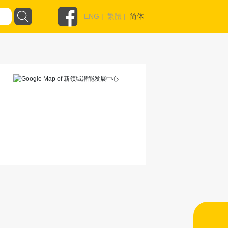
ENG
|
繁體
|
简体