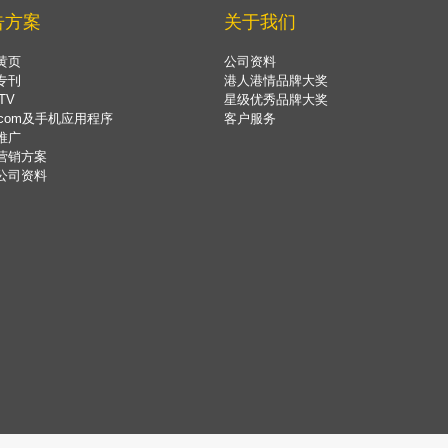
告方案
关于我们
黄页
公司资料
专刊
港人港情品牌大奖
TV
星级优秀品牌大奖
.com及手机应用程序
客户服务
推广
营销方案
公司资料