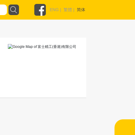
ENG
|
繁體
|
简体