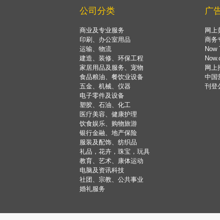
公司分类
广
商业及专业服务
网上
印刷、办公室用品
商务
运输、物流
Now 
建造、装修、环保工程
Now
家居用品及服务、宠物
网上
食品粮油、餐饮业设备
中国
五金、机械、仪器
刊登
电子零件及设备
塑胶、石油、化工
医疗美容、健康护理
饮食娱乐、购物旅游
银行金融、地产保险
服装及配饰、纺织品
礼品，花卉，珠宝，玩具
教育、艺术、康体运动
电脑及资讯科技
社团、宗教、公共事业
婚礼服务